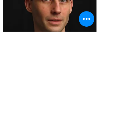
As a good recruiter, Tereza quickly identify the
best CVs among the applicants. It was a real
pleasure to work together as she handled a lot
of the recruitment organisation. But Tereza has
exceptional emotional IQ and managed very
well to identify candidates that have a great
potential. She was always spot on. She gave
me a few tips for better interview and still keep
them in mind. You better have her at your side